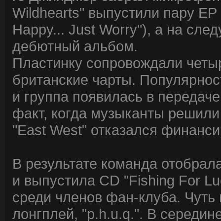
Wildhearts" выпустили пару EP
Happy... Just Worry"), а на сл
дебютный альбом.
Пластинку сопровождали четыр
британские чарты. Популярнос
и группа появилась в передаче
факт, когда музыканты решили
"East West" отказался финанси
В результате команда отобрал
и выпустила CD "Fishing For L
среди членов фан-клуба. Чут
лонгплей, "p.h.u.q.". В середи