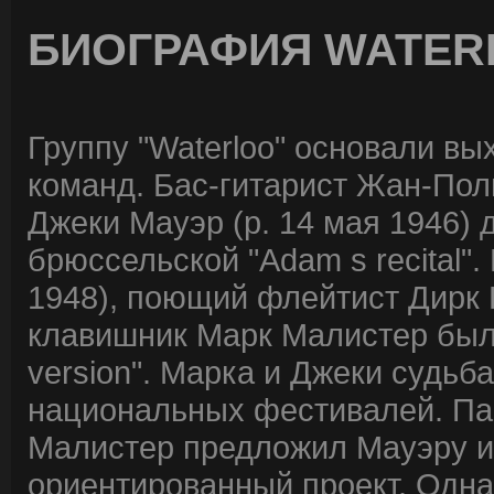
БИОГРАФИЯ WATER
Группу "Waterloo" основали вы
команд. Бас-гитарист Жан-Пол
Джеки Мауэр (р. 14 мая 1946) д
брюссельской "Adam s recital".
1948), поющий флейтист Дирк Б
клавишник Марк Малистер были
version". Марка и Джеки судьба
национальных фестивалей. Пар
Малистер предложил Мауэру и
ориентированный проект. Одна