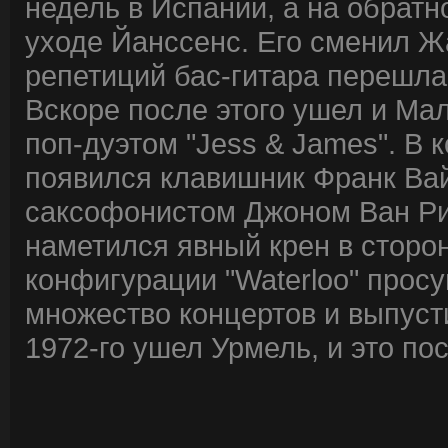
недель в Испании, а на обрат
уходе Йанссенс. Его сменил Ж
репетиций бас-гитара перешла
Вскоре после этого ушел и Ма
поп-дуэтом "Jess & James". В 
появился клавишник Франк Вай
саксофонистом Джоном Ван Р
наметился явный крен в сторо
конфигурации "Waterloo" просу
множество концертов и выпуст
1972-го ушел Урмель, и это по