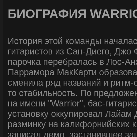
БИОГРАФИЯ WARRI
История этой команды началась
гитаристов из Сан-Диего, Джо
парочка перебралась в Лос-Анж
Паррамора МакКарти образовал
сменила ряд названий и ритм-
то стабильность. По предлож
на имени "Warrior", бас-гитари
установку оккупировал Лайам
разминку на калифорнийских 
записал демо, заставившее з