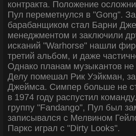
контракта. Положение осложнил
Пул переметнулся в "Gong". З
барабанщиком стал Барни Дже
менеджментом и заключили дру
исканий "Warhorse" нашли фир
третий альбом, и даже частич
Однако планам музыкантов не
Делу помешал Рик Уэйкман, за
Джеймса. Симпер больше не ст
в 1974 году распустил команду
группу "Fandango", Пул был за
записывался с Мелвином Гейло
Паркс играл с "Dirty Looks".