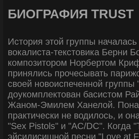
БИОГРАФИЯ TRUST
История этой группы началась 
вокалиста-текстовика Берни Б
композитором Норбертом Криф
принялись прочесывать парижс
своей новоиспеченной группы 
доукомплектован басистом Р
Жаном-Эмилем Ханелой. Понач
практически не водилось, и о
"Sex Pistols" и "AC/DC". Когда
эйсидисишной песни "Love at Fi