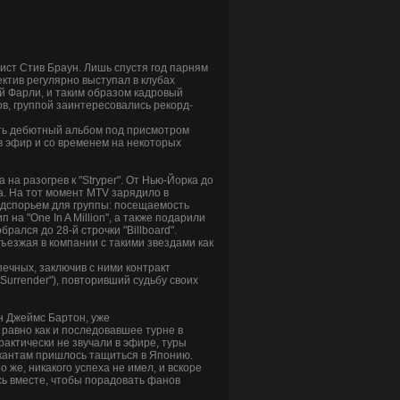
рист Стив Браун. Лишь спустя год парням
ектив регулярно выступал в клубах
й Фарли, и таким образом кадровый
цов, группой заинтересовались рекорд-
вать дебютный альбом под присмотром
в эфир и со временем на некоторых
 на разогрев к "Stryper". От Нью-Йорка до
а. На тот момент MTV зарядило в
подспорьем для группы: посещаемость
на "One In A Million", а также подарили
рался до 28-й строчки "Billboard".
зъезжая в компании с такими звездами как
опечных, заключив с ними контракт
"Surrender"), повторивший судьбу своих
н Джеймс Бартон, уже
 равно как и последовавшее турне в
практически не звучали в эфире, туры
зыкантам пришлось тащиться в Японию.
о же, никакого успеха не имел, и вскоре
сь вместе, чтобы порадовать фанов