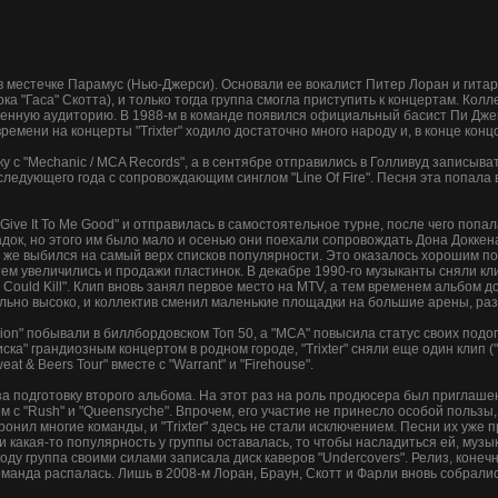
ду в местечке Парамус (Нью-Джерси). Основали ее вокалист Питер Лоран и гита
а "Гаса" Скотта), и только тогда группа смогла приступить к концертам. Колл
енную аудиторию. В 1988-м в команде появился официальный басист Пи Дже
ремени на концерты "Trixter" ходило достаточно много народу и, в конце кон
у с "Mechanic / MCA Records", а в сентябре отправились в Голливуд записы
ледующего года с сопровождающим синглом "Line Of Fire". Песня эта попала 
ive It To Me Good" и отправилась в самостоятельное турне, после чего попала
ок, но этого им было мало и осенью они поехали сопровождать Дона Доккен
азу же выбился на самый верх списков популярности. Это оказалось хорошим 
ем увеличились и продажи пластинок. В декабре 1990-го музыканты сняли клип 
Could Kill". Клип вновь занял первое место на MTV, а тем временем альбом доб
сильно высоко, и коллектив сменил маленькие площадки на большие арены, ра
Million" побывали в биллбордовском Топ 50, а "MCA" повысила статус своих под
ка" грандиозным концертом в родном городе, "Trixter" сняли еще один клип (
at & Beers Tour" вместе с "Warrant" и "Firehouse".
за подготовку второго альбома. На этот раз на роль продюсера был приглаше
с "Rush" и "Queensryche". Впрочем, его участие не принесло особой пользы,
ронил многие команды, и "Trixter" здесь не стали исключением. Песни их уже 
и какая-то популярность у группы оставалась, то чтобы насладиться ей, му
году группа своими силами записала диск каверов "Undercovers". Релиз, конечн
оманда распалась. Лишь в 2008-м Лоран, Браун, Скотт и Фарли вновь собрали