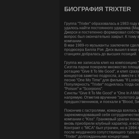
БИОГРАФИЯ TRIXTER
Группа "Trixter" образовалась в 1983 го
удалось найти постоянного ударника (Марк
Джерси и постепенно формировал собств
вопрос был окончательно закрыт. К тому в
компании.
В мае 1989-го музыканты заключили сделк
продюсера Билла Рэя. Диск вышел в мае с
станциях добралась до высших позиций.
Группа же записала клип на композицию "G
Сиэтла парни покорили множество площад
ротацию "Give It To Me Good", и клип ср
концертов заметно подросла, а вместе с т
песню "One Mo Time" для фильма "If Looks 
Популярность "Trixter" поднялась тогда 
"Poison" и "Scorpions".
Синглы "Give It To Me Good" и "One In A 
напрямую. Отметив вручение "золотого дис
предшественников, и поехали в "Blood, Swe
Покончив с гастролями, команда взялась 
зарекомендовавший себя сотрудничеством 
компании с "Kiss". Гранжевый ураган похо
вновь приобрели клубный характер, и есл
Контракт с "MCA" был утрачен, но в 1994 
после неудачного сопутствующего тура к
"Trixter" долгожданными концертами.