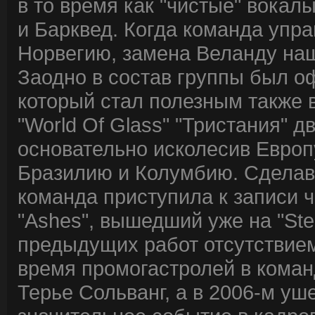
в то время как "чистые" вока
и Барквед. Когда команда упра
Норвегию, замена Веланду наш
Заодно в состав группы был о
который стал полезным также в
"World Of Glass" "Тристания" д
основательно исколесив Европу
Бразилию и Колумбию. Сделав 
команда приступила к записи ч
"Ashes", вышедший уже на "St
предыдущих работ отсутствием
время промогастролей в коман
Терье Сольванг, а в 2006-м уш