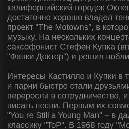
калифорнийский городок Оклен
достаточно хорошо владел тен
проект "The Motowns", в кото
музыку. На нескольких концер
саксофонист Стефен Купка (в
"Фанки Доктор") и решил побл
Интересы Кастилло и Купки в 
и парни быстро стали друзьям
переросли в сотрудничество, 
писать песни. Первым их сов
"You re Still a Young Man" – в
классику "ToP". В 1968 году "