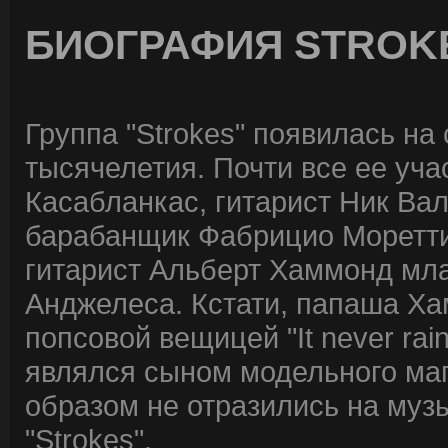
БИОГРАФИЯ STROK
Группа "Strokes" появилась на 
тысячелетия. Почти все ее уча
Касабланкас, гитарист Ник Вал
барабанщик Фабрицио Моретти
гитарист Альберт Хаммонд мла
Анджелеса. Кстати, папаша Хам
попсовой вещицей "It never rains
являлся сыном модельного маг
образом не отразились на муз
"Strokes".