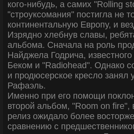
кого-нибудь, а самих "Rolling 
"строуксомания" постигла не т
континентальную Европу, и ве
Изрядно хлебнув славы, ребята
альбома. Сначала на роль пр
Найджела Годрича, известног
Беком и "Radiohead". Однако с
и продюсерское кресло занял 
Рафаэль.
Именно при его помощи поклон
второй альбом, "Room on fire",
релиз ожидало более восторже
сравнению с предшественником