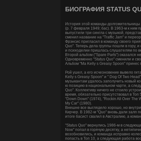
БИОГРАФИЯ STATUS Q
История этой команды-долгожительницы нач
(р. 7 февраля 1949; бас). В 1963-м к ним
выпустили три сингла с музыкой, предст
сменил название на "Traffic Jam" и перео
Фрэнсис пригласил в команду своего прият
Quo". Теперь дела группы пошли в гору, и
и психоделии пришлась слушателям по вку
Второй альбом ("Spare Parts") оказался 
Одновременно "Status Quo" сменили и св
Альбом "Ma Kelly s Greasy Spoon" принес 
Рой ушел, а его исчезновение вывело гит
Kelly s Greasy Spoon" и " Dog Of Two He
музыкантам удалось заполучить новый кон
ю позицию в национальном чарте, а следу
Quo". Коллективу ничего не стоило устр
время, обязательно присутствовал в Топ 5.
"Down Down" (1974), "Rockin All Over The Wo
My Car" (1980).
Внешне все выглядело хорошо, но внутри 
Кирчер. В 1982-м "Quo" вновь дали залп 
итоге басист свалил в Австралию, а ком
"Status Quo" вернулись 1986-м в следующ
Now" попал в горячую десятку, а нетипи
возобновились, и команда исправно колеси
попасть в Топ 10, а следующая работа во