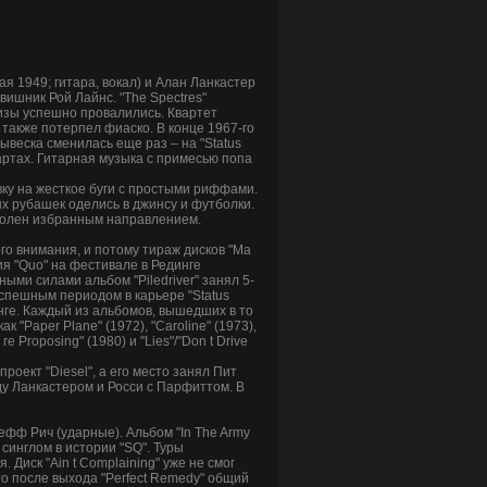
ая 1949; гитара, вокал) и Алан Ланкастер
авишник Рой Лайнс. "The Spectres"
лизы успешно провалились. Квартет
" также потерпел фиаско. В конце 1967-го
вывеска сменилась еще раз – на "Status
 чартах. Гитарная музыка с примесью попа
вку на жесткое буги с простыми риффами.
х рубашек оделись в джинсу и футболки.
доволен избранным направлением.
го внимания, и потому тираж дисков "Ma
ия "Quo" на фестивале в Рединге
ыми силами альбом "Piledriver" занял 5-
успешным периодом в карьере "Status
нге. Каждый из альбомов, вышедших в то
 "Paper Plane" (1972), "Caroline" (1973),
re Proposing" (1980) и "Lies"/"Don t Drive
роект "Diesel", а его место занял Пит
ду Ланкастером и Росси с Парфиттом. В
ефф Рич (ударные). Альбом "In The Army
инглом в истории "SQ". Туры
 Диск "Ain t Complaining" уже не смог
то после выхода "Perfect Remedy" общий