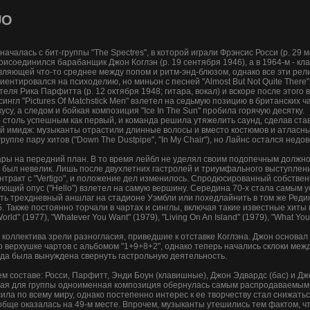
UO
алась с бит-группы "The Spectres", в которой играли Фрэнсис Росси (р. 29 м
 присоединился барабанщик Джон Коглэн (р. 19 сентября 1946), а в 1964-м - кл
авляющей что-то среднее между попом и ритм-энд-блюзом, однако все эти ре
риентировался на психоделию, но миньон с песней "Almost But Not Quite There
еля Рика Парфитта (р. 12 октября 1948; гитара, вокал) и вскоре после этого 
 сингл "Pictures Of Matchstick Men" взлетел на седьмую позицию в британских
су, а следом и бойкая композиция "Ice In The Sun" пробила горячую десятку.
не столь успешным как первый, и команда решила утяжелить саунд, сделав ста
ой имидж: музыканты отрастили длинные волосы и вместо костюмов и атласны
группе пару хитов ("Down The Dustpipe", "In My Chair"), но Лайнс остался не
ары на передний план. В то время лейбл не уделял своим подопечным должно
ad" был невелик. Лишь после двухлетних гастролей и триумфального выступлен
тракт с "Vertigo", и положение дел изменилось. Спродюсированный собственн
ющий опус ("Hello") взлетел на самую вершину. Середина 70-х стала самым 
оить трехдневный аншлаг на стадионе Уэмбли или похедлайнить в том же Реди
 Также постоянно торчали в чартах и синглы, включая такие известные хиты как
rld" (1977), "Whatever You Want" (1979), "Living On An Island" (1979), "What You 
коллектива зрели разногласия, приведшие к отставке Коглэна. Джон основал п
по верхушке чартов с альбомом "1+9+8+2", однако теперь начались склоки меж
анда была вынуждена свернуть гастрольную деятельность.
ем составе: Росси, Парфитт, Энди Боун (клавишные), Джон Эдвардс (бас) и Дж
чная для группы одноименная композиция обернулась самым распродаваемым с
ла по всему миру, однако постепенно интерес к ее творчеству стал снижаться.
обще оказалась на 49-м месте. Впрочем, музыканты утешились тем фактом, ч