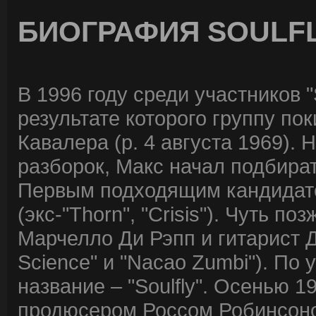
БИОГРАФИЯ SOULF
В 1996 году среди участников "
результате которого группу по
Кавалера (р. 4 августа 1969).
разборок, Макс начал подбира
Первым подходящим кандидато
(экс-"Thorn", "Crisis"). Чуть п
Марчелло Ди Рэпп и гитарист 
Science" и "Nacao Zumbi"). По
название – "Soulfly". Осенью 1
продюсером Россом Робинсоном