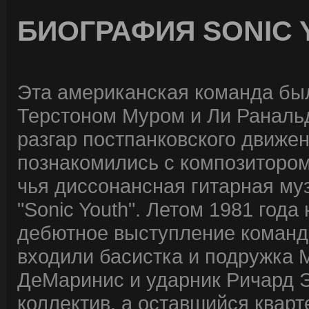
БИОГРАФИЯ SONIC 
Эта американская команда был
Терстоном Муром и Ли Раналь
разгар постпанковского движе
познакомились с композитором
чья диссонансная гитарная му
"Sonic Youth". Летом 1981 года 
дебютное выступление команды
входили басистка и подружка 
ДеМаринис и ударник Ричард 
коллектив, а оставшийся кварт