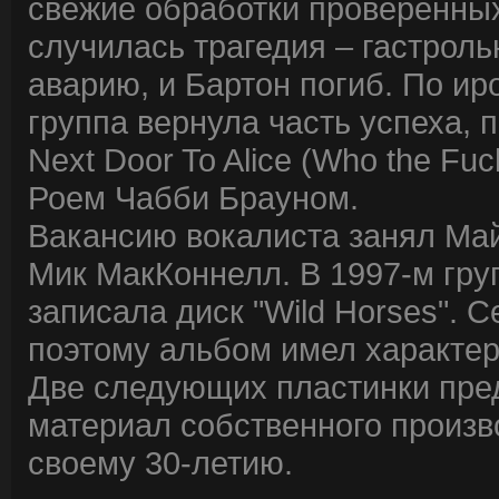
свежие обработки проверенных
случилась трагедия – гастрол
аварию, и Бартон погиб. По ир
группа вернула часть успеха, п
Next Door To Alice (Who the Fuc
Роем Чабби Брауном.
Вакансию вокалиста занял Май
Мик МакКоннелл. В 1997-м гру
записала диск "Wild Horses". 
поэтому альбом имел характер
Две следующих пластинки пред
материал собственного произв
своему 30-летию.