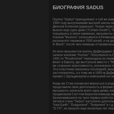
БИОГРАФИЯ SADUS
Группа "Sadus" принадлежит к той же комп
1984 году выпускниками высшей школы ка
Джоном Алленом (ударные). Только через п
вышло еще одно демо ("Certain Death"), "
порывшись в своих карманах, музыканты 
Альбом "Illusions" записывался в Ричмон
разошелся тиражом в 7000 копий, и на д
In Black", после чего команда отправилась 
Из всех музыкантов группы ДиДжорджио п
записи альбома "Human". Популярность Ст
1991-го "Roadrunner" переиздала их перв
визит в Европу, где выступала вместе с "
же сохранил агрессивность, изначально 
Эта пластинка оказалась последней, выш
застопорилось, а к тому же в 1993-м ДиДж
провел с Шульдинером и компанией на га
Когда же Стив соизволил вернуться в родн
продолжили свою деятельность в формате
музыканты записали всего одну демку, из
продюсером Скоттом Бернсом команда выпус
базировавшаяся на трех первых работах.
Затем в стане "Sadus" наступило длительн
"Iced Earth", "Dragonlord", "Testament" 
"D.T.P.", но прошло еще несколько лет п