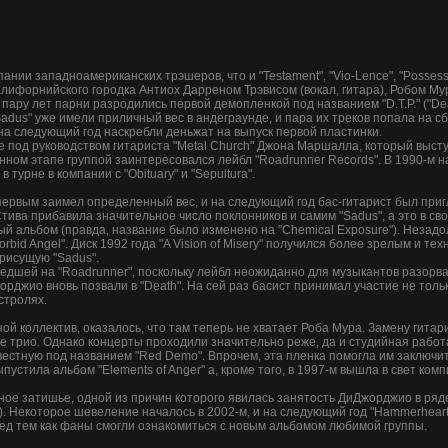
ании западноамериканских трэшеров, что и "Testament", "Vio-Lence", "Posses
лифорнийского городка Антиох Дарреном Трэвисом (вокал, гитара), Робом Мур
ару лет парни разродились первой демопленкой под названием "D.T.P." ("Death
Sadus" уже имели приличный вес в андеграунде, и пара их треков попала на с
на следующий год наскребли деньжат на выпуск первой пластинки.
де под руководством гитариста "Metal Church" Джона Маршалла, который выст
анном этапе группой заинтересовался лейбл "Roadrunner Records". В 1990-м 
в турне в компании с "Obituary" и "Sepultura".
ервым заимел определенный вес, и на следующий год бас-гитарист был пригл
ива прибавила значительное число поклонников и самим "Sadus", а это в сво
ый альбом (правда, название было изменено на "Chemical Exposure"). Незадо
Morbid Angel". Диск 1992 года "A Vision of Misery" получился более зрелым и 
присущую "Sadus".
едшей на "Roadrunner", поскольку лейбл неожиданно для музыкантов разорвал
орджио вновь позвали в "Death". На сей раз басист принимал участие не толь
стролях.
ой коллектив, оказалось, что там теперь не хватает Роба Мура. Замену гитари
 трио. Однако концерты проходили значительно реже, да и студийная работа 
вестную под названием "Red Demo". Впрочем, эта пленка помогла им заключить
тила альбом "Elements of Anger" а, кроме того, в 1997-м вышла в свет компи
ое затишье, одной из причин которого явилась занятость ДиДжорджио в ряде др
и т.д.). Некоторое шевеление началось в 2002-м, и на следующий год "Hammerhe
еред тем как фаны смогли ознакомиться с новым альбомом любимой группы.