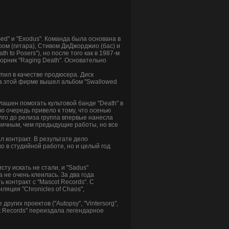
sed" и "Exodus". Команда была основана в
ом (гитара), Стивом ДиДжорджио (бас) и
 to Posers"), но после того как в 1987-м
борник "Raging Death". Основательно
упил в качестве продюсера. Диск
на этой фирме вышел альбом "Swallowed
ашен помогать культовой банде "Death" в
ю очередь привело к тому, что осенью
лго до релиза группа впервые нанесла
техничным, чем предыдущие работы, но все
 контракт. В результате дело
ко в студийной работе, но и целый год
сту искать не стали, и "Sadus"
не очень клеилась. За два года
 контракт с "Mascot Records". С
ляция "Chronicles of Chaos",
угих проектов ("Autopsy", "Vintersorg",
art Records" переиздала легендарное