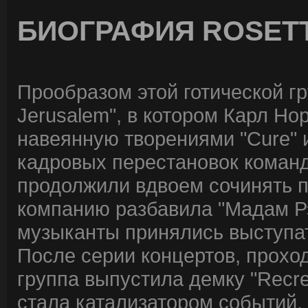
БИОГРАФИЯ ROSET
Прообразом этой готической г
Jerusalem", в котором Карл Но
навеянную творениями "Cure" и 
кадровых перестановок команд
продолжили вдвоем сочинять пе
компанию разбавила "Мадам Рэй
музыканты принялись выступать
После серии концертов, прохо
группа выпустила демку "Recre
стала катализатором событий,