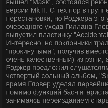
вышел "Mask", состоялся реюни
версии Mk II. С тех пор в гру
перестановки, но Роджера это 
очередного ухода Гиллана Гло
выпустил пластинку "Accidental
Интересно, но поклонники тра
"прокинутыми", получив вмест
очень качественный) из рэгги, 
Роджер предложил слушателям 
четвертый сольный альбом, "S
время Гловер уделял первейше
помимо функций бас-гитариста
занимаясь переизданием стары