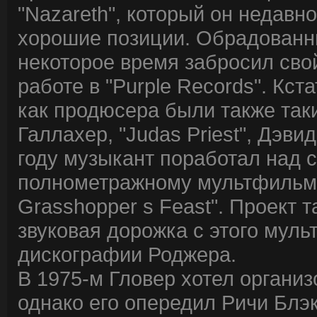
"Nazareth", который он недавн
хорошие позиции. Обрадованны
некоторое время забросил сво
работе в "Purple Records". Кс
как продюсера были также таки
Галлахер, "Judas Priest", Дэвид
году музыкант поработал над 
полнометражному мультфильму "
Grasshopper s Feast". Проект 
звуковая дорожка с этого мул
дискографии Роджера.
В 1975-м Гловер хотел организ
однако его опередил Ричи Блэ