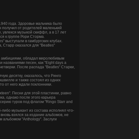
1940 года. Здоровье мальчика было
он получил от родителей маленький
 увлекся музыкой скиффл, а в 17 лет
лся к группе Рори Сторма.
s" выступали в гамбургских клубах.
, Старр оказался для "Beatles"
ал амбициями, обладал миролюбивым
 названиями песен, как "Eight days a
етверки. После распада "Beatles" Старки,
рячую десятку, оказалось, что Ринго
Нэшвилле и также состоял из одних
то от него ждали поклонники.
ixteen". Песни для этой пластинки, равно
ка, однако после этого карьера
серию туров под флагом "Ringo Starr and
й-либо музыкант из состава исполнял что-
 вновь взялся за издание альбомов, не
 альбомом "Anthology". Заслуги