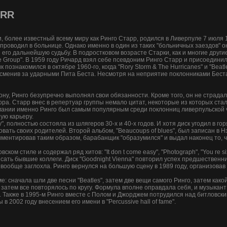
ARR
, более известный всему миру как Ринго Старр, родился в Ливерпуле 7 июля 
проводил в больнице. Однако именно в один из таких "больничных заездов" 
о дальнейшую судьбу. В подростковом возрасте Старки, как и многие другие,
fle Group". В 1959 году Ричард взял себе псевдоним Ринго Старр и присоедини
знакомился в октябре 1960-го, когда "Rory Storm & The Hurricanes" и "Beatle
, сменив за ударными Пита Беста. Несмотря на неприятие поклонниками Беста
ну, Ринго безупречно выполнял свои обязанности. Кроме того, он не страд
а. Старр внес в репертуар группы немало цитат, некоторые из которых стали
тломании именно Ринго был самым популярным среди поклонниц ливерпульской ч
ную карьеру.
y", полностью состояла из шлягеров 30-х и 40-х годов. И хотя диск угодил в го
овать своих родителей. Второй альбом, "Beaucoups of blues", был записан в 
риментировав таким образом, барабанщик "образумился" и выдал наконец то, ч
ком стиле и содержал ряд хитов: "It don t come easy", "Photograph", "You re s
сать бывшие коллеги. Диск "Goodnight Vienna" повторил успех предшественни
 вообще заглохла. Ринго вернулся на большую сцену в 1989 году, организовав 
е: сначала шли две песни "Beatles", затем две вещи самого Ринго, затем како
и затем все повторялось по кругу. Формула вполне оправдала себя, и музыкант
 Также в 1995-м Ринго вместе с Полом и Джорджем потрудился над битловским
2002 году внесением его имени в "Percussive hall of fame".