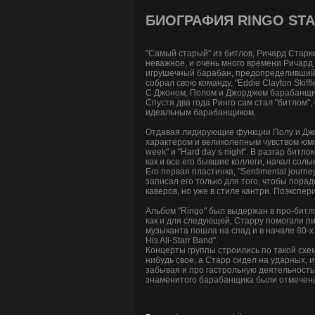
БИОГРАФИЯ RINGO ST
"Самый старый" из битлов, Ричард Старки
неважное, и очень много времени Ричард 
игрушечный барабан, предопределивший ег
собрал свою команду, "Eddie Clayton Skif
С Джоном, Полом и Джорджем барабанщик по
Спустя два года Ринго сам стал "битлом"
идеальным барабанщиком.
Отдавая лидирующие функции Полу и Джо
характером и великолепным чувством юмор
week" и "Hard day s night". В разгар би
как и все его бывшие коллеги, начал соль
Его первая пластинка, "Sentimental journe
записал его только для того, чтобы порад
каверов, но уже в стиле кантри. Поэкспе
Альбом "Ringo" был выдержан в про-битловс
как и для следующей, Старру помогали пи
музыканта пошла на спад и в начале 80-х
His All-Starr Band".
Концерты группы строились по такой схем
нибудь свое, а Старр сидел на ударных, 
забывая и про гастрольную деятельность.
знаменитого барабанщика были отмечены в 