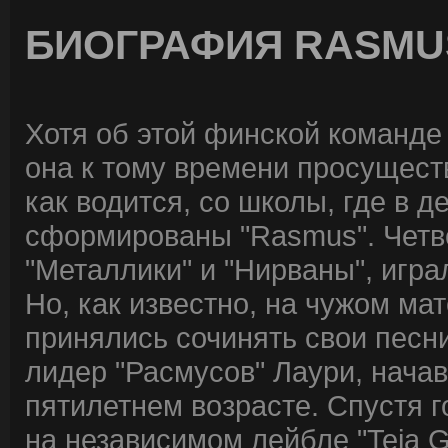
БИОГРАФИЯ RASMU
Хотя об этой финской команде 
она к тому времени просуществ
как водится, со школы, где в д
сформированы "Rasmus". Четв
"Металлики" и "Нирваны", игр
Но, как известно, на чужом ма
принялись сочинять свои песн
лидер "Расмусов" Лаури, нача
пятилетнем возрасте. Спустя г
на независимом лейбле "Teja 