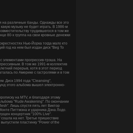
ся на различные банды. Однажды все это
 какую музыку не будет играть. В 1986-м
совместительству трудившегося в том же
нце 80-х группа на свои кровные денежки
окрестностях Нью-Йорка тогда мало кто
ий год на нем был издан диск "Beg To
 с элементами прогрессив-трэша. На
грессивным. В том же 1991-м коллектив
хлетний перерыв, хотя в этот период
каталась по Америке с гастролями и в том
. Диск 1994 года "Cleansing",
аунд этого альбома вышел электронно-
прописку на MTV, и благодаря этому
 альбома "Rude Awakening". По окончании
lesh". Лишь спустя пять лет Виктор
Монте Питтмэна и ударника Дэна Лодо.
пущен концертник "100% Live".
g" сошла на нет. Третье пришествие
 выпустили пластинку "Power of the