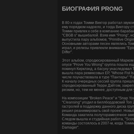
БИОГРАФИЯ PRONG
В 80-х годах Томми Виктор работал звук
ему порядком надоело, и тогда Виктору ст
Томми привлек к себе в компанию бараба
"CBGB s" вышибалой. Взяв имя "Prong", н
выпустила пару альбомов, "Primitive Origin
Основными авторами песен являлись Томми
играл, и релизы привлекли внимание "Epic
Differ".
Этот альбом, спродюсированный Марком Д
опусе "Prove You Wrong" группа пошла ещ
покинул Кирклэнд, а басуху унаследовал 
вышла пара ремиксовых EP, "Whose Fist Is 
числе поучаствовала в туре "Пантеры" "Fa
К началу очередных сессий группа пришла
спродюсированный Терри Дэйтом, закрепи
резким, но, тем не менее, доступным для
На композиции "Broken Peace" и "Snap Yo
"Cleansing" угодил в биллбордовский Топ 
гастролей в поддержку данного диска груп
решил реанимировать свой проект. Новый
Команда закатила полуторамесячное амери
Следом вышла и студийная работа, "Scorpi
команды состоялось в 2007-м, когда Томми
Damager".