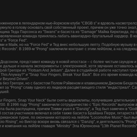
оинженером в легендарном нью-йоркском клубе "CBGB s" и вдоволь насмотрел
укнуло в голову основать свой собственный проект, причем он уже точно знал,
нщика Теда Парсонса из "Swans" и басиста из "Damage" Майка Кирклэнда, по 
овоявленная команда принялась лабать авангардно-брутальный хардкор. В ко
s" и "Force Fed".
 и Майк, но на "Force Fed" и Тед внес небольшую лепту. Подобную музыку в 
 Records". В 1989-м "Prong" заключили контракт с этим лейблом, а на следующ
одсоном, представил команду в новой ипостаси – с более чистым саундом и
е дальше и начала эксперименты с электроникой, хотя звучание оставалось а
Трой Грегори из "Flotsam And Jetsam". Далее в студийной работе наступил тре
This Anyway?" и "Snap Your Fingers, Break Your Back". Все это время команда 
r Beyond Driven".
 без Грегори, но с басистом Полом Рэйвеном и клавишником Джоном Бехделем
л за "Prong" славу одного из лидеров расцветающего стиля "индастриал". С
 ушей.
ur Fingers, Snap Your Neck" были сняты видеоклипы, получившие длительную 
200. В 1996 году "Prong" закончили сотрудничество с "Epic Records" выпуском
па была распущена, причем Томми ушел в "Danzig", а Тед был замечен в "Godf
 состав участников включал в себя также басиста Брайана Перри, гитариста 
канское турне, по окончании которого на лейбле "Locomotive Music" был вы
o Rising", но Виктор вскоре вновь связался с "Danzig", и деятельность "Pron
 и компания на лейбле главаря "Ministry" Эла Юргенсена "13th Planet Records"