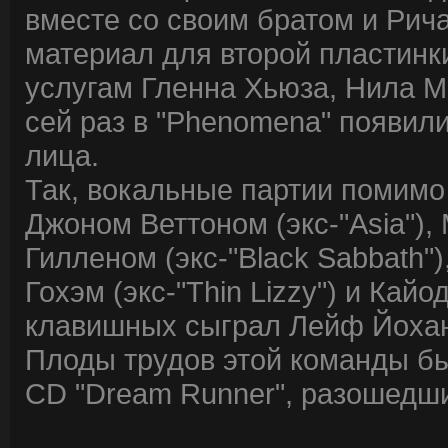
вместе со своим братом и Рич
материал для второй пластинки
услугам Гленна Хьюза, Нила М
сей раз в "Phenomena" появили
лица.
Так, вокальные партии помим
Джоном Веттоном (экс-"Asia"),
Гилленом (экс-"Black Sabbath")
Гохэм (экс-"Thin Lizzy") и Кай
клавишных сыграл Лейф Йохан
Плоды трудов этой команды б
CD "Dream Runner", разошедши