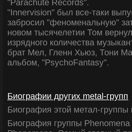
"Parachute Records".
"Innervision" был все-таки вып
забросил "феноменальную" зат
новом тысячелетии Том вернул
изрядного количества музыкан
брат Мел, Гленн Хьюз, Тони М
альбом, "PsychoFantasy".
Биографии других metal-групп
Биография этой метал-группы в
Биография группы Phenomena 