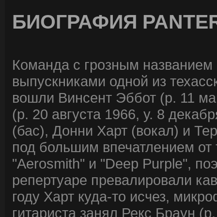
БИОГРАФИЯ PANTE
Команда с грозным названием "
выпускниками одной из техасс
вошли Винсент Эббот (р. 11 ма
(р. 20 августа 1966, у. 8 дека
(бас), Донни Харт (вокал) и Те
под большим впечатлением от тв
"Aerosmith" и "Deep Purple", п
репертуаре превалировали кав
году Харт куда-то исчез, микро
гитариста занял Рекс Браун (р.