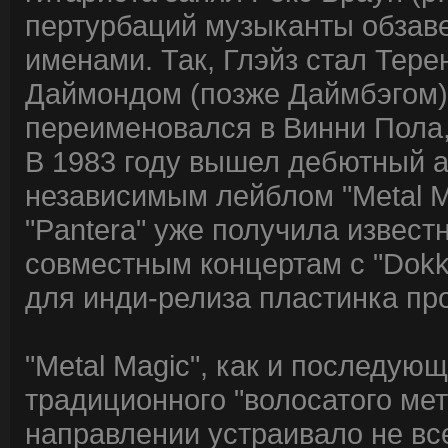
пертурбаций музыканты обзав
именами. Так, Глэйз стал Тере
Даймондом (позже Даймбэгом)
переименовался в Винни Пола, 
В 1983 году вышел дебютный ал
независимым лейблом "Metal M
"Pantera" уже получила извест
совместным концертам с "Dokken
для инди-релиза пластинка пр
"Metal Magic", как и последую
традиционного "волосатого мет
направлении устраивало не вс