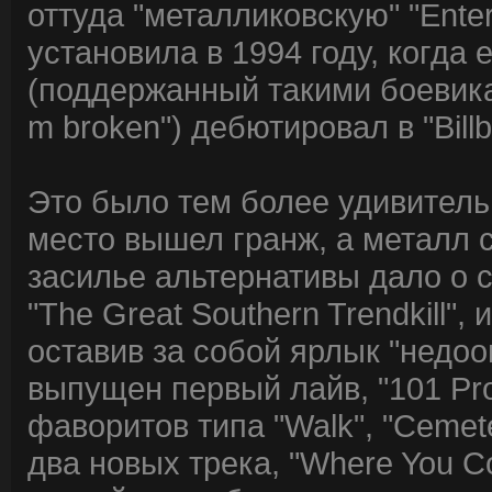
оттуда "металликовскую" "Ente
установила в 1994 году, когда 
(поддержанный такими боевиками
m broken") дебютировал в "Bill
Это было тем более удивительн
место вышел гранж, а металл с
засилье альтернативы дало о 
"The Great Southern Trendkill"
оставив за собой ярлык "недоо
выпущен первый лайв, "101 Pr
фаворитов типа "Walk", "Cemete
два новых трека, "Where You Co