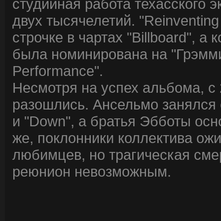
студийная работа техасского э
двух тысячелетий. "Reinventing
строчке в чартах "Billboard", а
была номинирована на "Грэмми"
Performance".
Несмотря на успех альбома, с 
разошлись. Ансельмо занялся с
и "Down", а братья Эбботы осн
же, поклонники коллектива ож
любимцев, но трагическая см
реюнион невозможным.