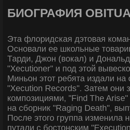
БИОГРАФИЯ OBITU
Эта флоридская дэтовая команд
Основали ее школьные товарищ
Тарди, Джон (вокал) и Дональд
"Xecutioner" и под этой вывеск
Миньон этот ребята издали на
"Xecution Records". Затем они
композициями, "Find The Arise"
на сборник "Raging Death", в
После этого группа изменила на
путали с бостонским "Execution