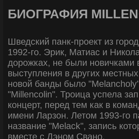
БИОГРАФИЯ MILLEN
Шведский панк-проект из город
1992-го. Эрик, Матиас и Никол
дорожках, не были новичками 
выступления в других местных
новой банды было "Melancholy"
"Millencolin". Троица успела з
концерт, перед тем как в кома
имени Ларзон. Летом 1993-го 
название "Melack", запись кото
вместе с Дэном Свано.