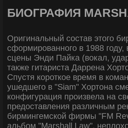
БИОГРАФИЯ MARSH
Оригинальный состав этого би
сформированного в 1988 году,
сцены Энди Пайка (вокал, удар
также гитариста Даррена Хорт
Спустя короткое время в кома
ушедшего в "Siam" Хортона см
конфигурация произвела на све
предоставления различным рек
бирмингемской фирмы "FM Rev
альбом "Marshall Law", неплох