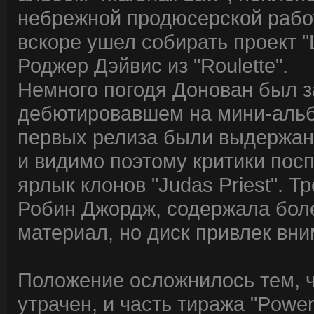
небрежной продюсерской работ
вскоре ушел собирать проект "
Роджер Дэйвис из "Roulette".
Немного погодя Донован был 
дебютировавшем на мини-альбо
первых релиза были выдержаны
и видимо поэтому критики посп
ярлык клонов "Judas Priest". 
Робин Джордж, содержала бол
материал, но диск привлек вн
Положение осложнилось тем, чт
утрачен, и часть тиража "Pow