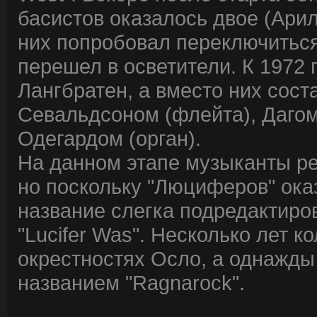
басистов оказалось двое (Арил
них попробовал переключиться
перешел в осветители. К 1972 
Лангбратен, а вместо них сос
Севальдсоном (флейта), Дагом
Одегардом (орган).
На данном этапе музыканты реш
но поскольку "Люциферов" ока
название слегка подредактиро
"Lucifer Was". Несколько лет 
окрестностях Осло, а однажды
названием "Ragnarock".