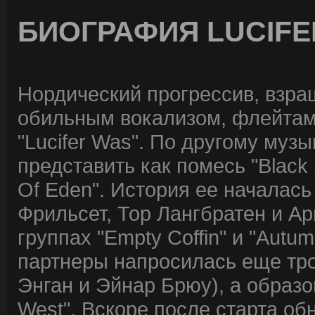
БИОГРАФИЯ LUCIFE
Нордический прогрессив, взра
обильным вокализом, флейтами
"Lucifer Was". По другому муз
представить как помесь "Black S
Of Eden". История ее началась
Фрильсет, Тор Лангбратен и А
группах "Empty Coffin" и "Autu
партнеры напросилась еще тро
Энган и Эйнар Брюу), а образо
West". Вскоре после старта о