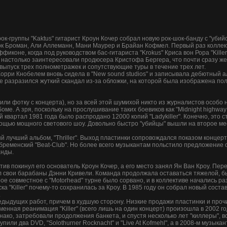
к-группы "Kaktus" гитарист Кроун Кочер собрал новую рок-шок-банду с "убийст
к Броман, Али Аллеманн, Мани Маурер и Брайан Кофмел. Первый раз коллекти
фиконе, когда под руководством бас-гитариста "Krokus" Криса вон Рора "Kille
настолько заинтересовали продюсера Кристофа Бергера, что почти сразу же 
выпуск трех полнометражек и сопутствующие туры в течение трех лет.
орри Кнобелем вновь сидела в "New sound studios" и записывала дебютный аль
се разразился жуткий скандал из-за обложки, на которой была изображена 
или фотку с концерта), но за всей этой шумихой никто из журналистов особ
ме. А зря, поскольку на прослушивание таких боевиков как "Midnight highway rid
ый квартал 1981 года было распродано 12000 копий "Ladykiller". Конечно, эт
мощью мощного светового шоу. Довольно быстро "убийцы" вышли на второе мес
й лучший альбом, "Thriller". Выход пластинки сопровождался показом концерт
бременский "Beat-Club". Но более всего музыкантам польстило предложение о
анды.
тив покинул его основатель Кроун Кочер, а его место занял Ян Ван Кроу. Пе
 свои барабаны Дэнни Кривели. Команда продолжала оставаться тяжелой, бы
торое совместное с "Motorhead" турне было сорвано, и в коллективе начались
а "Killer" почему-то сохранилась за Кроу. В 1985 году он собрал новый соста
.
едыдущих работ, причем в худшую сторону. Низкие продажи пластинки и про
менная реанимация "Killer" (всего лишь на один концерт) произошла в 2002 го
нако, затребовали продолжения банкета, и спустя несколько лет "киллеры", 
или два DVD, "Solothurner Rocknacht" и "Live At Kofmehl", а в 2008-м музык