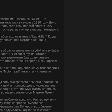
венным" названием "Killer". Его
в оказался в студии в 1980 году. Дело
r" записали свой первый сингл "Crazy
после релиза он организовал контракт с
бом под названием "Ladykiller". Когда
полуобнаженная мертвая женщина,
о не обратил внимания на убойные риффы
er" и "Get out of my life" стоило
о стало возможным благодаря живым
то (после "Krokus") среди швейцарских
а "Killer" по национальному телевидению
т "Motorhead" покататься с ними по
ред записью третьего альбома произошла
строй и громкой, однако удача начала
 разброд и шатания. Музыканты занялись
в во главе с вокалистом Марком Лэем и
чие проблемы довольно быстро привели
ду, когда собрались вместе все
возглавляемые Кочером, возобновили
анты задумались над записью свежего