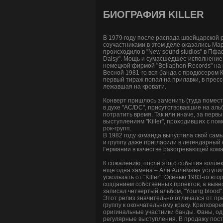
БИОГРАФИЯ KILLER
В 1979 году после распада швейцарской ро
соучастниками в этом деле оказались Мар
происходило в "New sound studios" в Пфаф
Daisy". Мощь и сумасшедшее исполнение 
немецкой фирмой "Bellaphon Records" на 
Весной 1981-го вся банда с продюсером К
первый тираж попал на прилавки, в прес
лежавшая на кровати.
Конверт пришлось заменить (туда помест
в духе "AC/DC", присутствовавшие на альбо
потратить время. Так или иначе, за перв
выступлениям "Killer", проходивших с по
рок-групп.
В 1982 году команда выпустила свой самы
и группу даже пригласили в легендарный 
Германии в качестве разогревающей ком
К сожалению, после этого события коллек
еще одна замена – Али Аллеманн уступил
ускользать от "Killer". Осенью 1983-го в
созданием собственных проектов, а вывеск
записал четвертый альбом, "Young blood"
Этот релиз значительно отличался от пр
группу к окончательному краху. Кратковре
оригинальные участники банды. Фаны, од
регулярные выступления. В продажу поступ