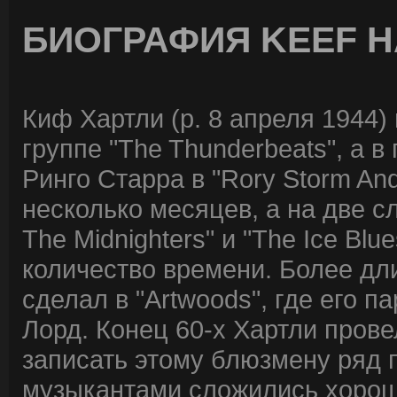
БИОГРАФИЯ KEEF H
Киф Хартли (р. 8 апреля 1944
группе "The Thunderbeats", а 
Ринго Старра в "Rory Storm An
несколько месяцев, а на две с
The Midnighters" и "The Ice Bl
количество времени. Более дл
сделал в "Artwoods", где его п
Лорд. Конец 60-х Хартли пров
записать этому блюзмену ряд
музыкантами сложились хорош