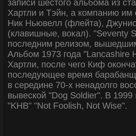
записи шестого альбома из ста
Хартли и Тэйн, а компанию им
Ник Ньювелл (флейта), Джунио
(клавишные, вокал). "Seventy 
последним релизом, вышедшим 
Альбом 1973 года "Lancashire H
Хартли, после чего Киф оконча
последующее время барабанщи
в середине 70-х ненадолго во
вывеской "Dog Soldier". В 199
"KHB" "Not Foolish, Not Wise".