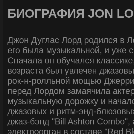
БИОГРАФИЯ JON L
Джон Дуглас Лорд родился в Л
его была музыкальной, и уже с
Сначала он обучался классике
возраста был увлечен джазов
рок-н-ролльной мощью Джерри
перед Лордом замаячила актер
музыкальную дорожку и начало 
джазовых и ритм-энд-блюзовых
джаз-бэнд "Bill Ashton Combo"
электроорган в составе "Red Bl