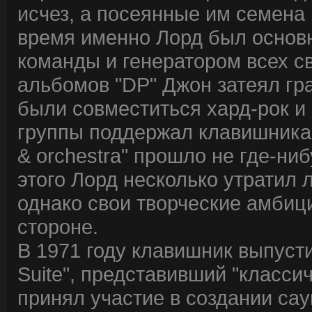
исчез, а посеянные им семена 
время именно Лорд был основ
команды и генератором всех с
альбомов "DP" Джон затеял гр
были совместиться хард-рок и
группы поддержал клавишника и
& orchestra" прошло не где-нибу
этого Лорд несколько утратил 
однако свои творческие амбиц
стороне.
В 1971 году клавишник выпуст
Suite", представивший "класси
принял участие в создании саун