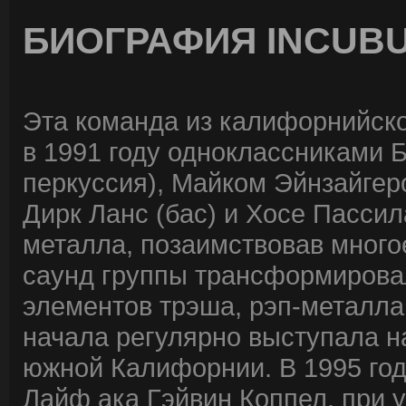
БИОГРАФИЯ INCUB
Эта команда из калифорнийско
в 1991 году одноклассниками 
перкуссия), Майком Эйнзайгер
Дирк Ланс (бас) и Хосе Пассил
металла, позаимствовав многое 
саунд группы трансформирова
элементов трэша, рэп-металла 
начала регулярно выступала на
южной Калифорнии. В 1995 год
Лайф ака Гэйвин Коппел, при у