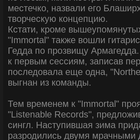
местечко, назвали его Блашир
творческую концепцию.
Кстати, кроме вышеупомянутых
"Immortal" также вошли гитари
Гедда по прозвищу Армагедда.
к первым сессиям, записав перв
последовала еще одна, "Northe
выгнан из команды.
Тем временем к "Immortal" пр
"Listenable Records", предлож
сингл. Наступившая зима прид
разродились двумя мрачными д