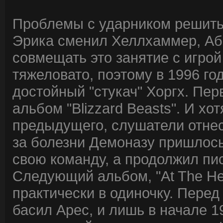
Проблемы с ударником решить т
Эрика сменил Хеллхаммер, Абб
совмещать это занятие с игрой
тяжеловато, поэтому в 1996 го
достойный "стукач" Хоргх. Пер
альбом "Blizzard Beasts". И хо
предыдущего, слушатели отнесл
за болезни Демоназу пришлось 
свою команду, а продолжил пис
Следующий альбом, "At The Hea
практически в одиночку. Перед
басил Арес, и лишь в начале 19