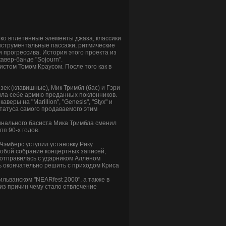
нко вплетенные элементы джаза, классики
инструментальные пассажи, ритмические
 прогрессива. История этого проекта из
авер-банде "Sojourn".
истом Томом Краусом. После того как в
зек (клавишные), Мик Тримбл (бас) и Гэри
тила себе армию преданных поклонников.
ры на "Marillion", "Genesis", "Styx" и
статуса самого продаваемого этим
гинального басиста Мика Тримбла сменил
п 90-х годов.
Чэмберс уступил установку Рику
собой собрание концертных записей,
 отправилась с ударником Алленом
сь окончательно решить с приходом Криса
ильванском "NEARfest 2000", а также в
 из причин чему стало отвлечение