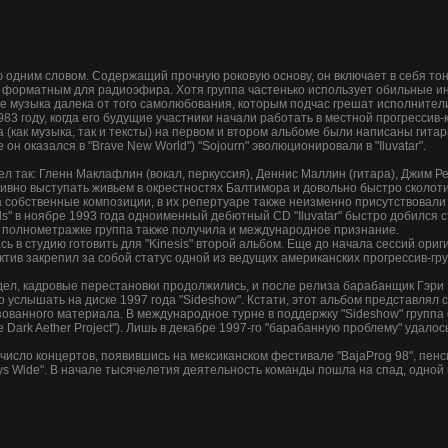
ию одним словом. Содержащий прочную роковую основу, он включает в себя то
е форматным для радиоэфира. Хотя группа частенько использует обильные 
е музыка далека от того самолюбования, которым подчас грешат исполнители
3 году, когда его будущие участники начали работать в местной прогрессив-к
 (как музыка, так и тексты) на первом и втором альбоме были написаны гитар
он оказался в "Brave New World") "Sojourn" эволюционировали в "Iluvatar".
 так: Гленн Маклафлин (вокал, перкуссия), Деннис Маллин (гитара), Джим Ре
тивно выступать живьем в окрестностях Балтимора и довольно быстро сколо
обственные композиции, в их репертуаре также неизменно присутствовали каве
rds" в ноябре 1993 года одноименный дебютный CD "Iluvatar" быстро добился 
 полнометражке группа также получила и международное признание.
сь в студию готовить для "Kinesis" второй альбом. Еще до начала сессий ори
ктив закрепил за собой статус одной из ведущих американских прогрессив-груп
ел, кадровые перестановки продолжились, и после релиза барабанщик Гэри 
 услышать на диске 1997 года "Sideshow". Кстати, этот альбом представлял 
ованного материала. В международное турне в поддержку "Sideshow" группа
Dark Aether Project"). Лишь в декабре 1997-го "барабанную проблему" удало
 число концертов, появившись на мексиканском фестивале "BajaProg 98", пенс
ys Wide". В начале тысячелетия деятельность команды пошла на спад, одной