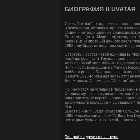
БИОГРАФИЯ ILUVATAR
Стиль "Iluvatar" не подлежит определен
и психоделии, оставаясь при этом вполн
сбивки и нетрадиционные аранжировки, е
Балтимора (штат Мэриленд) восходит к 198
Многие из композиций данного коллектива
1992 году Краус покинул команду (позднее 
Стартовый состав новой единицы выглядел
Чэмберс (ударные). Группа принялась ак
Хотя основной упор музыканты делали на с
"Pink Floyd". Вышедший на "Kinesis Reco
лейблом релиза. Благодаря своей первой
В марте 1995-го команда вновь отправила
Дин Морекас. С помощью "Children" колле
Но, несмотря на успешное продвижение д
Флейшману, чье постукивание можно было
альтернативных версий и ранее нереализ
Брунеллом (впоследствии ушедшим в "The 
Мака.
Вместе с ним "Iluvatar" отыграли большое
1999-м выпустили альбом "A Story Two Da
некоторых музыкантов на сайд-проекты.
Биографии других metal-групп