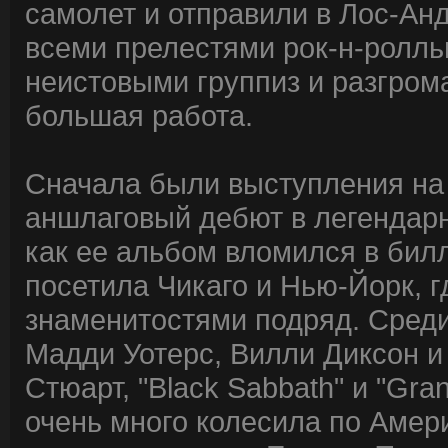
самолет и отправили в Лос-Ан
всеми прелестями рок-н-ролль
неистовыми группиз и разгром
большая работа.
Сначала были выступления на ра
аншлаговый дебют в легендарн
как ее альбом вломился в бил
посетила Чикаго и Нью-Йорк, г
знаменитостями подряд. Среди
Мадди Уотерс, Вилли Диксон и "A
Стюарт, "Black Sabbath" и "Gra
очень много колесила по Амер