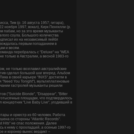
сса, Тим (р. 16 августа 1957; гитара),
22 ноября 1997; вокал), Кирк Пенгилли (р.
шим пабам, но за это время музыканты
елого соула. Большого количества
подписал их на независимый лейбл
ровождалась первым попаданием в
ам и весям.
команда перебралась с "Deluxe" на "WEA
не только в Австралии, а весной 1983-го
сом, не только возглавил австралийские
лектив сделал большой шаг вперед. Альбом
Пика в своей карьере "INXS" достигли в
я "Need You Tonight"), мультиплатиновые
ончании гастролей музыканты решили
("Suicide Blonde", "Disappear", "Bitter
оготысячные площадки, что подтвердилось
 концертник "Live Baby Live", угодивший в
тары и оркестр из 60 человек. Работа
ена со стороны "Atlantic Records".
t Hits" не спас положения. Далее
сь к нему с прохладцей, а осенью 1997-го
ре и коронер вынес вердикт –