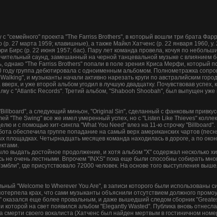
с "семейного" проекта "The Farriss Brothers", в который вошли три брата Фарри
 (р. 27 марта 1959; клавишные), а также Майкл Хатченс (р. 22 января 1960, у. 
эри Бирс (р. 22 июня 1957; бас). Пару лет команда провела, кочуя по неболь
чительный саунд, замешанный на черной танцевальной музыке с влиянием б
, однако "The Farriss Brothers" попали в поле зрения Криса Мерфи, который 
1980 году группа дебютировала с одноименным альбомом. Полнометражка соп
 Walking", и музыканты начали активно нарезать круги по австралийским город
вверх, и уже второй альбом угодил в лучшую двадцатку. Почувствовав успех, 
лку с "Atlantic Records". Третий альбом, "Shabooh Shoobah", был выпущен уже 
 "Billboard", а следующий миньон, "Original Sin", сделанный с фанковым привку
ей "The Swing" все же имел умеренный успех, но с "Listen Like Thieves" кол
елю и с помощью хит-сингла "What You Need" влез на 11-ю строчку "Billboard". 
работа обеспечила группе попадание на самый верх американских чартов (песн
х площадках. Четырнадцать месяцев команда находилась в дороге, а по ок
ектами.
ло выдать достойное продолжение, и хотя альбом "X" содержал несколько хитов 
лись не очень лестными. Впрочем "INXS" пока еще были способны собирать мн
эмбли", где присутствовало 72000 человек. На основе того выступления вышел
ьный "Welcome to Wherever You Are", в записи которого были использованы си
потерпела крах, что сами музыканты объяснили отсутствием должного промоуш
ts" оказался еще более провальным, и даже вышедший следом сборник "Greates
 которой на свет появился альбом "Elegantly Wasted". Публика вновь отнесла
за смерти своего вокалиста (Хатченс был найден мертвым в гостиничном номе