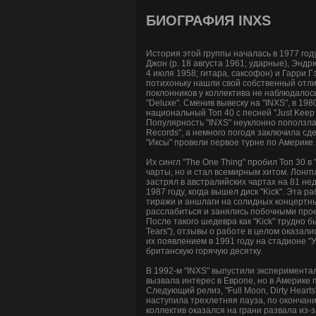
БИОГРАФИЯ INXS
История этой группы началась в 1977 году 
Джон (р. 18 августа 1961; ударные), Эндрю
4 июля 1958; гитара, саксофон) и Гарри Г
потихоньку нашли свой собственный отли
поклонников у коллектива не наблюдалось
"Deluxe". Сменив вывеску на "INXS", в 
национальный Топ 40 с песней "Just Keep
Популярность "INXS" неуклонно поползла 
Records", а немного погодя заключила сде
"Иксы" провели первое турне по Америке.
Их сингл "The One Thing" пробил Топ 30 в
чарты, но и стал всемирным хитом. Лонгпл
застрял в австралийских чартах на 81 нед
1987 году, когда вышел диск "Kick". Эта 
тиражи и аншлаги на солидных концертны
расслабиться и занялись побочными про
После такого шедевра как "Kick" трудно бы
Tears"), отзывы о работе в целом оказа
их появлением в 1991 году на стадионе "У
британскую горячую десятку.
В 1992-м "INXS" выпустили экспериментал
вызвала интерес в Европе, но в Америке 
Следующий релиз, "Full Moon, Dirty Hear
наступила трехлетняя пауза, по окончании
коллектив оказался на грани развала из-