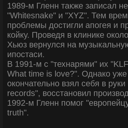
1989-м Гленн также записал не
"Whitesnake" и "XYZ". Тем вре
проблемы достигли апогея и п
койку. Проведя в клинике окол
Хьюз вернулся на музыкальную
ипостаси.
В 1991-м с "технарями" их "KLF
What time is love?". Однако у
окончательно взял себя в руки 
records", восстановил произво
1992-м Гленн помог "европейцу
truth".