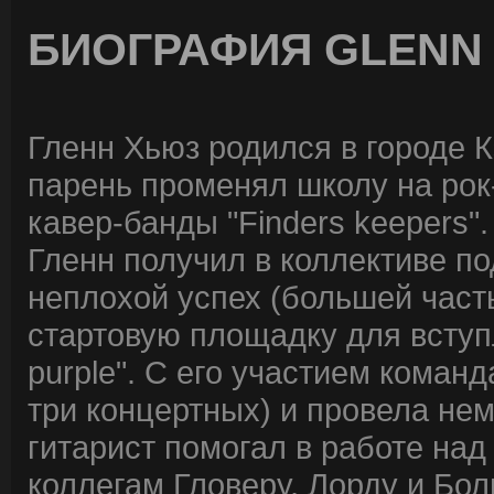
БИОГРАФИЯ GLENN
Гленн Хьюз родился в городе Кэ
парень променял школу на рок
кавер-банды "Finders keepers
Гленн получил в коллективе по
неплохой успех (большей част
стартовую площадку для вступ
purple". С его участием коман
три концертных) и провела нем
гитарист помогал в работе на
коллегам Гловеру, Лорду и Бол