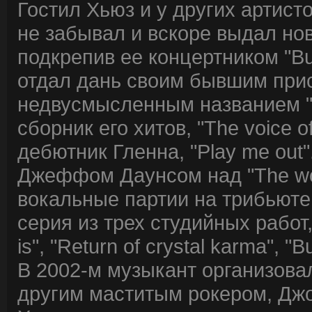
Гостил Хьюз и у других артист
не забывал и вскоре выдал нов
подкрепив ее концертником "Bur
отдал дань своим бывшим прис
недвусмысленным названием "A
сборник его хитов, "The voice 
дебютник Гленна, "Play me out
Джеффом Даунсом над "The wor
вокальные партии на трибьюте
серия из трех студийных работ
is", "Return of crystal karma", "B
В 2002-м музыкант организова
другим маститым рокером, Джо