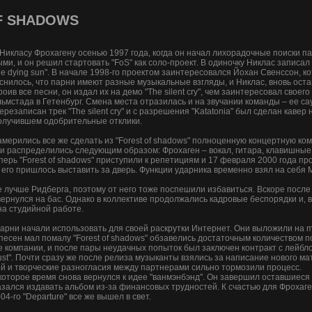
F SHADOWS
у Никласу Фрохагену осенью 1997 года, когда он начал лихорадочные поиски 
ми, и он решил стартовать "FoS" как соло-проект. В одиночку Никлас записал
 dying sun". В начале 1998-го проектом заинтересовался Йохан Свенссон, к
яснилось, что парни имеют разные музыкальные взгляды, и Никлас, вновь ост
в все песни, он издал их на демо "The silent cry", чем заинтересовал своего
ьмстада в Гетенбург. Смена места отразилась и на звучании команды – ее с
езаписан трек "The silent cry" и с разрешения "Katatonia" был сделан кавер 
получившем одобрительные отклики.
амерились все же сделать из "Forest of shadows" полноценную концертную ко
и распределились следующим образом: Фрохаген – вокал, гитара, клавишные,
еперь "Forest of shadows" приступили к репетициям и 17 февраля 2000 года п
го пришлось выставить за дверь. Функции ударника временно взял на себя М
е лучше Ридберга, поэтому от него тоже поспешили избавиться. Вскоре посл
ернулся на бас. Однако в коллективе продолжались кадровые беспорядки и, в
на студийной работе.
арни начали использовать для своей раскрутки Интернет. Они выложили на m
песен мал помалу "Forest of shadows" обзавелись достаточным количеством по
омпании, и после пары неудачных попыток был заключен контракт с лейблом 
ust". Почти сразу же после релиза музыканты взялись за написание нового ма
дей и творческие разногласия между партнерами сильно тормозили процесс.
которое время снова вернулся к идее "ванмэнбэнд". Он завершил оставшиеся 
зался издавать альбом из-за финансовых трудностей. К счастью для Фрохаге
4-го "Departure" все же вышел в свет.