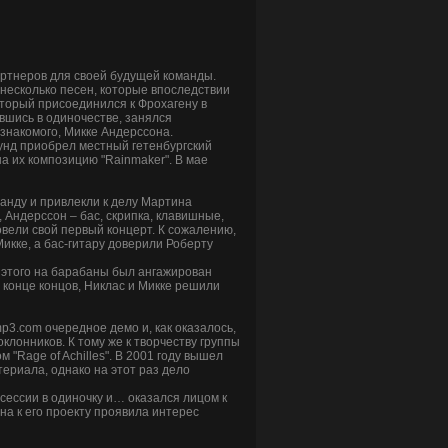
партнеров для своей будущей команды.
 несколько песен, которые впоследствии
оторый присоединился к Фрохагену в
авшись в одиночестве, занялся
 знакомого, Микке Андерссона.
аунд приобрел местный гетенбургский
на их композицию "Rainmaker". В мае
манду и привлекли к делу Мартина
 Андерссон – бас, скрипка, клавишные,
ровели свой первый концерт. К сожалению,
икке, а бас-гитару доверили Роберту
е этого на барабаны был ангажирован
 конце концов, Никлас и Микке решили
p3.com очередное демо и, как оказалось,
клонников. К тому же к творчеству группы
"Rage of Achilles". В 2001 году вышел
териала, однако на этот раз дело
сессии в одиночку и… оказался лицом к
на к его проекту проявила интерес