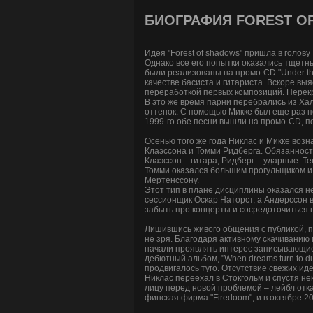
БИОГРАФИЯ FOREST O
Идея "Forest of shadows" пришла в голов
Однако все его попытки оказались тщетны
были реализованы на промо-CD "Under the
качестве басиста и гитариста. Вскоре вы
переработкой первых композиций. Перекрои
В это же время парни перебрались из Хал
оттенок. С помощью Микке был еще раз пер
1999-го обе песни вышли на промо-CD, 
Осенью того же года Никлас и Микке возн
Клаэссона и Томми Ридберга. Обязанност
Клаэссон – гитара, Ридберг – ударные. Т
Томми оказался большим прогульщиком и е
Мертенссону.
Этот тип в плане дисциплины оказался н
сессионщик Оскар Наторст, а Андерссон в
забыть про концерты и сосредоточиться 
Лишившись живого общения с публикой, п
не зря. Благодаря активному скачиванию 
начали проявлять интерес записывающие к
дебютный альбом, "When dreams turn to d
продвигалось туго. Отсутствие свежих и
Никлас переехал в Стокгольм и спустя не
лицу перед новой проблемой – лейбл отка
финская фирма "Firedoom", и в октябре 200