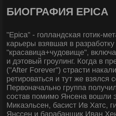
БИОГРАФИЯ EPICA
"Epica" - голландская готик-ме
карьеры взявшая в разработку
"красавица+чудовище", включ
и дэтовый гроулинг. Когда в п
("After Forever") страсти нака
ретироваться и тут же взялся 
Первоначально группа получила
состав помимо Янсена вошли эк
Микаэльсен, басист Ив Хатс, г
Янссен и барабанщик Иван Хе