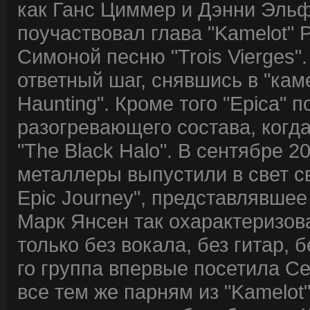
как Ганс Циммер и Дэнни Эльф
поучаствовал глава "Kamelot" 
Симоной песню "Trois Vierges"
ответный шаг, снявшись в "кам
Haunting". Кроме того "Epica" п
разогревающего состава, когд
"The Black Halo". В сентябре 2
металлеры выпустили в свет св
Epic Journey", представлявшее
Марк Янсен так охарактеризова
только без вокала, без гитар, 
го группа впервые посетила С
все тем же парням из "Kamelot