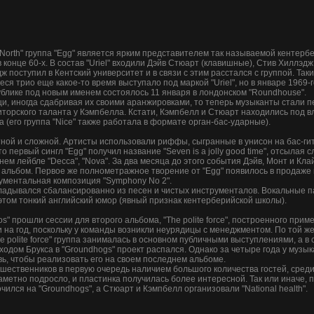
the North" группа "Egg" является ярким представителем так называемой кенте
в конце 60-х. В состав "Uriel" входили Дэйв Стюарт (клавишные), Стив Хиллэдж
дж поступил в Кентский университет и в связи с этим расстался с группой. Та
еся трио еще какое-то время выступало под маркой "Uriel", но в январе 1969
ублике под новым именем состоялось 11 января в лондонском "Roundhouse".
и, иногда сдабривая их своими аранжировками, то теперь музыканты стали 
орского таланта у Кэмпбелла. Кстати, Кэмпбелл и Стюарт находились под вли
(его группа "Nice" также работала в формате орган-бас-ударные).
тной и сложной. Артисты использовали риффы, сыгранные в унисон на бас-ги
первый сингл "Egg" получил название "Seven is a jolly good time", отсылая с
нем лейбле "Decca", "Nova". За два месяца до этого события Дэйв, Монт и Кл
 альбом. Первое же полнометражное творение от "Egg" появилось в продаже в
ументальная композиция "Symphony No 2".
кладывался сбалансированно из песен и чистых инструменталов. Вокальные 
 этом тонкий английский юмор (явный признак кентерберийской школы).
os" прошли сессии для второго альбома, "The polite force", построенного при
 на год, поскольку у команды возникли неурядицы с менеджментом. По той ж
e polite force" группа занималась в основном публичными выступлениями, а в
уходом Брукса в "Groundhogs" проект распался. Однако за четыре года у музы
вь, чтобы реализовать его на своем последнем альбоме.
предшественников в первую очередь наличием большого количества гостей, сред
метно подросло, и пластинка получилась более интересной. Так или иначе, п
ился на "Groundhogs", а Стюарт и Кэмпбелл организовали "National health".