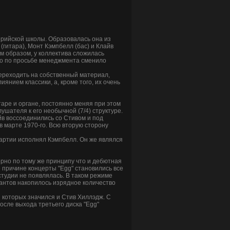
рберийской школы. Образовалась она из
 (гитара), Монт Кэмпбелл (бас) и Клайв
ким образом, у коллектива сложилась
-го по просьбе менеджмента сменило
переходить на собственный материал,
янием классики, а, кроме того, их очень
таре и органе, постоянно меняя при этом
лушателя к его необычной (7/4) структуре.
айв воссоединились со Стивом и под
 марте 1970-го. Всю вторую сторону
партии исполнял Кэмпбелл. Он же являлся
мерно по тому же принципу что и дебютная
е причине концерты "Egg" становились все
 студии не появлялась. В таком режиме
кантов накопилось изрядное количество
и которых значился и Стив Хиллэдж. С
осле выхода третьего диска "Egg"