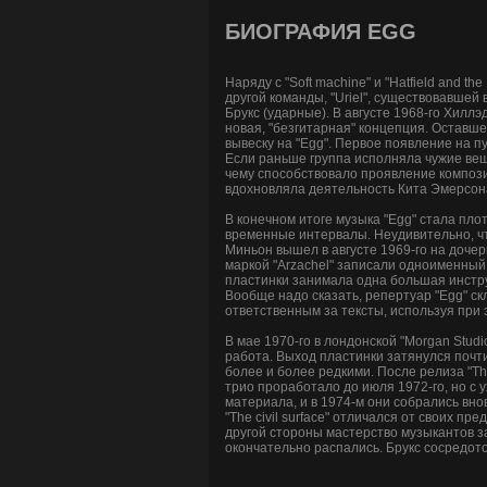
БИОГРАФИЯ EGG
Наряду с "Soft machine" и "Hatfield and 
другой команды, "Uriel", существовавшей 
Брукс (ударные). В августе 1968-го Хиллэ
новая, "безгитарная" концепция. Оставше
вывеску на "Egg". Первое появление на п
Если раньше группа исполняла чужие вещ
чему способствовало проявление композит
вдохновляла деятельность Кита Эмерсона 
В конечном итоге музыка "Egg" стала пло
временные интервалы. Неудивительно, что 
Миньон вышел в августе 1969-го на дочер
маркой "Arzachel" записали одноименный
пластинки занимала одна большая инстр
Вообще надо сказать, репертуар "Egg" с
ответственным за тексты, используя при
В мае 1970-го в лондонской "Morgan Studi
работа. Выход пластинки затянулся почти
более и более редкими. После релиза "Th
трио проработало до июля 1972-го, но с 
материала, и в 1974-м они собрались вно
"The civil surface" отличался от своих 
другой стороны мастерство музыкантов за
окончательно распались. Брукс сосредоточ