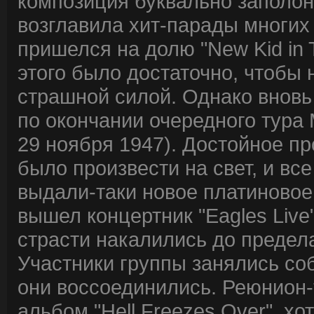
композиция буквально заполо
возглавила хит-парады многих
пришелся на долю "New Kid in To
этого было достаточно, чтобы 
страшной силой. Однако вновь
по окончании очередного тура
29 ноября 1947). Достойное про
было произвести на свет, и все 
выдали-таки новое платиновое 
вышел концертник "Eagles Live
страсти накалились до предела
Участники группы занялись со
они воссоединились. Реюнион-
альбом "Hell Freezes Over", х