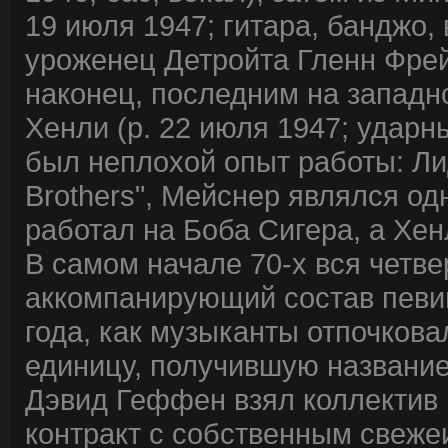
19 июля 1947; гитара, банджо,
уроженец Детройта Гленн Фрей (
наконец, последним на западн
Хенли (р. 22 июля 1947; ударны
был неплохой опыт работы: Лид
Brothers", Мейснер являлся од
работал на Боба Сигера, а Хенл
В самом начале 70-х вся четве
аккомпанирующий состав певи
года, как музыканты отпочков
единицу, получившую название
Дэвид Геффен взял коллектив 
контракт с собственным свеж