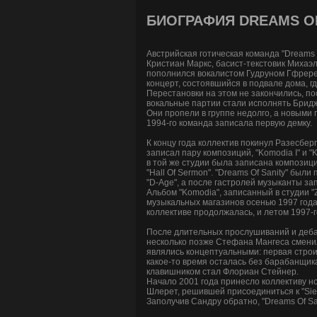
БИОГРАФИЯ DREAMS OF
Австрийская готическая команда "Dreams O
Кристиан Маркс, басист-текстовик Михаэл
пополнился вокалистом Гудруном Гфререр
концерт, состоявшийся в подвале дома, гд
Перестановки на этом не закончились, п
вокальные партии стали исполнять Бридж
Они пропели в группе недолго, а новыми 
1994-го команда записала первую демку.
К концу года коллектив покинул Разесбер
записал пару композиций, "Komodia I" и "
в той же студии была записана композиция
"Hall Of Sermon". "Dreams Of Sanity" были
"D-Age", а после гастролей музыканты за
Альбом "Komodia", записанный в студии "Z
музыкальных магазинов осенью 1997 года
коллективе продолжалась, и летом 1997-г
После длительных прослушиваний и дебат
несколько позже Стефана Мангеса сменил
являлись концептуальными: первая строи
какое-то время осталась без барабанщика
клавишником стал Флориан Стейнер.
Начало 2001 года принесло коллективу н
Шлерет, решившей присоединиться к "Sieg
Заполучив Сандру обратно, "Dreams Of Sa