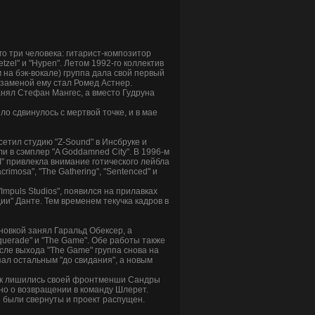
го три человека: гитарист-композитор
zel" и "Hypen". Летом 1992-го коллектив
на бэк-вокале) группа дала свой первый
а заменой ему стал Ромед Астнер.
анял Стефан Мангес, а вместо Гудруна
о сдвинулось с мертвой точке, и в мае
етил студию "Z-Sound" в Инсбруке и
ли в сэмплер "A Goddamned City". В 1996-м
 I" привлекла внимание готического лейбла
crimosa", "The Gathering", "Sentenced" и
Impuls Studios", появился на прилавках
и" Данте. Тем временем текучка кадров в
новкой занял Гаральд Обексер, а
uerade" и "The Game". Обе работы также
сле выхода "The Game" группа снова на
зал остальным "до свидания", а новым
авок лишились своей фронтменши Сандры
ено о возвращении в команду Шлерет.
ы были свернуты и проект распущен.