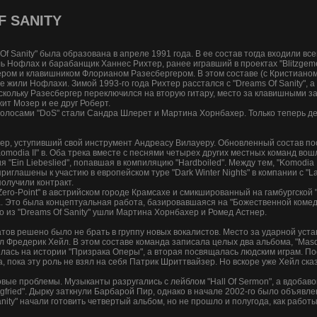
 SANITY
f Sanity" была образована в апреле 1991 года. В ее состав тогда входили все
ь Нофлах и барабанщик Ханнес Рихтер, ранее игравший в проектах "Blitzgemet
ом и клавишником Флорианом Разесбергером. В этом составе (с Кристианом 
е жили Нофлахи. Зимой 1993-го года Рихтер расстался с "Dreams Of Sanity", 
оскольку Разесбергер переключился на вторую гитару, место за клавишными з
ит Мозер и ее друг Роберт.
голосами "DoS" стали Сандра Шлерет и Мартина Хорнбахер. Только теперь дел
гер, уступивший свой инструмент Андреасу Вилауеру. Обновленный состав пос
Komodia II" в. Оба трека вместе с песнями четырех других местных команд вош
 "Ein Liebeslied", попавшая в компиляцию "Hardboiled". Между тем, "Komodia
 приглашены к участию в европейском туре "Dark Winter Nights" в компании с "La
получили контракт.
ero-Point" в австрийском городе Крамсахе и смикшированный на гамбургской "
. Это была концептуальная работа, базировавшаяся на "Божественной комеди
о из "Dreams Of Sanity" ушли Мартина Хорнбахер и Ромед Астнер.
ов решено было не брать в группу новых вокалистов. Место за ударной уста
 Фредерик Хейл. В этом составе команда записала целых два альбома, "Masq
лась на истории "Призрака Оперы", а вторая посвящалась людским играм. По
, пока эту роль не взял на себя Патрик Шриттвайзер. Но вскоре уже Хейл ска
овые проблемы. Музыканты разругались с лейблом "Hall Of Sermon", а вдоб
fried". Дырку заткнули Барбарой Пир, однако в начале 2002-го было объявл
nity" начали готовить четвертый альбом, но не прошло и полугода, как работ