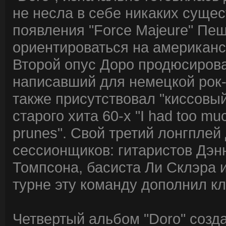
не несла в себе никаких суще
появления "Force Majeure" Пе
ориентироваться на американс
Второй опус Доро продюсирова
написавший для немецкой рок-
также присутствовал "киссовый
старого хита 60-х "I had too muc
prunes". Свой третий лонгпле
сессионщиков: гитаристов Дэн
Томпсона, басиста Ли Склэра 
турне эту команду дополнил к
Четвертый альбом "Doro" соз