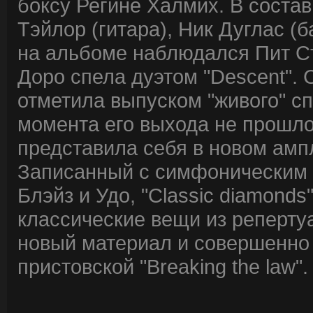
боксу Регине Халмих. В состав
Тэйлор (гитара), Ник Дуглас (б
на альбоме наблюдался Пит Сти
Доро спела дуэтом "Descent".
отметила выпуском "живого" спли
момента его выхода не прошло
представила себя в новом амп
Записанный с симфоническим о
Блэйз и Удо, "Classic diamonds
классические вещи из репертуар
новый материал и совершенно
пристовской "Breaking the law".