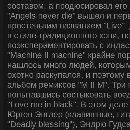
составом, а продюсировал его
"Angels never die" вышел и п
простеньким названием "Live".
в стиле традиционного хэви, н
поэкспериментировать с инда
"Machine II machine" крайне п
нашлось много людей, которым
охотно раскупался, и поэтому
альбом ремиксов "M II M". Три
попытавшись состыковать воед
"Love me in black". В этом дел
Юрген Энглер (клавишные, гитар
"Deadly blessing"), Эндрю Гудс