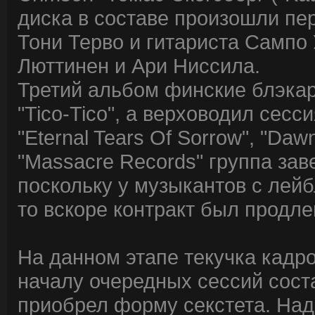
диска в составе произошли пе
Тони Терво и гитариста Сампо
Люттинен и Ари Ниссила.
Третий альбом финские блэкар
"Tico-Tico", а верховодил сесс
"Eternal Tears Of Sorrow", "Daw
"Massacre Records" группа зав
поскольку у музыкантов с лей
то вскоре контракт был продле
На данном этапе текучка кадро
началу очередных сессий сост
приобрел форму секстета. Над