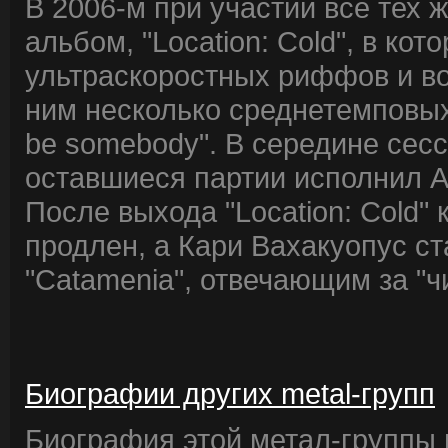
В 2006-м при участии все тех
альбом, "Location: Cold", в к
ультраскоростных риффов и во
ним несколько среднетемповых 
be somebody". В середине сесс
оставшиеся партии исполнил Ан
После выхода "Location: Cold" 
продлен, а Кари Вахакуопус 
"Catamenia", отвечающим за "ч
Биографии других metal-групп
Биография этой метал-группы в