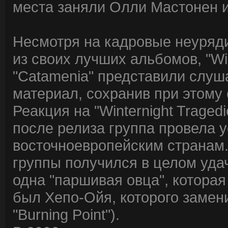
места заняли Олли Мастонен 
Несмотря на кадровые неуряди
из своих лучших альбомов, "Win
"Catamenia" представили слуш
материал, сохранив при этом
Реакция на "Winternight Traged
после релиза группа провела 
восточноевропейским странам. 
группы получился в целом уда
одна "паршивая овца", котора
был Хепо-Ойя, которого замени
"Burning Point").