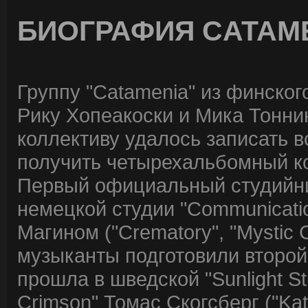
БИОГРАФИЯ CATAM
Группу "Catamenia" из финског
Рику Хопеакоски и Мика Тоннин
коллективу удалось записать в
получить четырехальбомный ко
Первый официальный студийник
немецкой студии "Communicati
Магином ("Crematory", "Mystic C
музыканты подготовили второй
прошла в шведской "Sunlight S
Crimson" Томас Скогсберг ("Kat