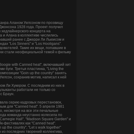
 жанра Аланом Уилсоном по прозвищу
Джонсона 1928 года. Проект получил
и хедлайнерского концерта на
а и Алана в коллективе числились
игравший ранее с Джерри Ли Льюисом и
ах "Los Sinners" и "Los Hooligans".
едователей. Такие их вещи, попавшие в
дствии стали неофициальной темой к фильму
oogie with Canned heat", включавший хит
и буги. Третья пластинка, "Living the
мпозиции "Goin up the country" занять
 Уилсон, сохранив мотив, написал к ней
ом Ли Хукером. С последним из них в
 музыканты работали не только со
с Браун.
звала серию кадровых перестановок,
ым для "Canned heat". 5 апреля 1981
ко, несмотря на все эти печальные
года команда неустанно колесила по
Carnegie Hall", "Madison Square Garden" и
йк-фестивалях как "Canned heat".
p the country", "Let s walk together"
дно из последних творений коллектива,