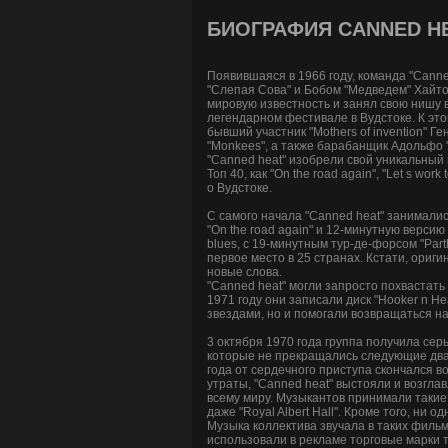
БИОГРАФИЯ CANNED H
Появившаяся в 1966 году, команда "Cann
"Слепая Сова" и Бобом "Медведем" Хайто
мировую известность и занял свою нишу в
легендарном фестивале в Вудстоке. К это
бывший участник "Mothers of invention" 
"Monkees", а также барабанщик Адольфо "
"Canned heat" изобрели свой уникальный 
Топ 40, как "On the road again", "Let s w
о Вудстоке.
С самого начала "Canned heat" занималис
"On the road again" и 12-минутную версию
blues, с 19-минутным тур-де-форсом "Par
первое место в 25 странах. Кстати, ориги
новые слова.
"Canned heat" могли запросто похвастат
1971 году они записали диск "Hooker n He
звездами, но и помогали возвращаться н
3 октября 1970 года группа получила сер
которые не прекращались следующие два 
года от сердечного приступа скончался в
утраты, "Canned heat" выстояли и возгла
всему миру. Музыкантов принимали такие из
даже "Royal Albert Hall". Кроме того, ни
Музыка коллектива звучала в таких фильмах к
использовали в рекламе торговые марки типа