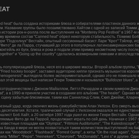
EAT
ed heat" была создана историками блюза и собирателями пластинок данного
м. Название группы было позаимствовано Хайтом с одной из записей Томми 
 истории рок-н-ролла после выступления на "Monterey Pop Festival" в 1967-м 
му времени состав "Canned heat" обрел некоторую стабильность. Помимо Боб
Генри "Подсолнух" Вестайн, опытный сессионный басист Лари "Крот" Тэйлор, 
Фито" де ла Парра, стучавший до этого в популярных латиноамериканских банд
коктейль из буги, блюза и рока и подали этим пример несметному числу посл
ork together" и "Going up the country" сделались всемирными гимнами и впосле
ь популяризацией блюза, неся его в широкие массы. Второй альбом группы, "B
 "Fried hockey boogie", заставил аудиторию хиппи признать музыкантов королям
thenogenesis" выглядела более экспериментальной, однако это не помешало ко
нал этой вещицы был написан Генри Томасом и назывался "Bulldozer blues", а
ь сотрудничеством с Джоном Майаллом, Литтл Ричардом и своим кумиром Джон
at", а в 1990-м приняли участие в создании его альбома "The healer". Однако
а сцену забытым блюзменам, таким как Саннилэнд Слим, Скип Джеймс, Кларен
ьезный удар, когда окончил жизнь самоубийством Алан Уилсон. Его смерть вы
десятилетия. Кстати, трагический случай с Уилсоном оказался не единственн
окалист Боб Хайт, а 20 октября 1997 года ушел из жизни Генри Вестайн. Одна
вляемые Фито де ла Паррой, продолжают играть по сей день. Начиная с 1967 
вестные площадки как "Olympia", "Fillmore Auditoriums", "The Kaleidoscope", "
 одна банда в мире не могла похвастаться таким количеством выступлений на ба
ак "Woodstock", "Flashback", "Forrest Gump", а хиты "On the road again", "Goin u
 "Miller", "Pepsi", "Heineken", "Chevrolet", "McDonalds", "Levi s" и другие. О