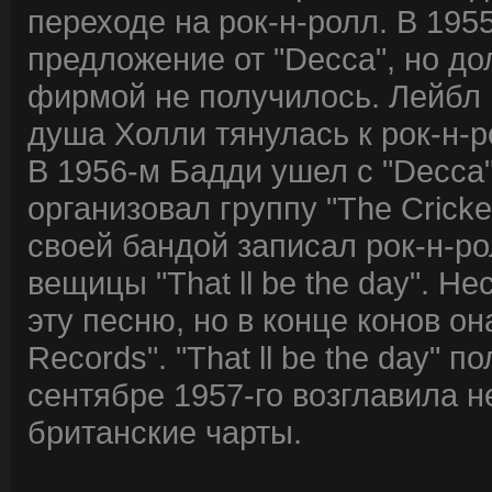
переходе на рок-н-ролл. В 195
предложение от "Decca", но до
фирмой не получилось. Лейбл 
душа Холли тянулась к рок-н-р
В 1956-м Бадди ушел с "Decca"
организовал группу "The Cricke
своей бандой записал рок-н-р
вещицы "That ll be the day". Н
эту песню, но в конце конов он
Records". "That ll be the day"
сентябре 1957-го возглавила н
британские чарты.