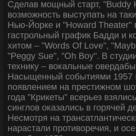
Сделав мощный старт, "Buddy H
возможность выступать на таких
Нью-Йорке и "Howard Theater"
гастрольный график Бадди и к
хитом – "Words Of Love", "Mayb
"Peggy Sue", "Oh Boy". В студ
технику – вокальные овердабы
Насыщенный событиями 1957 го
появлением на престижном шо
года "Крикеты" всерьез взялись
синглов оказались в горячей д
Несмотря на трансатлантически
нарастали противоречия, и осе