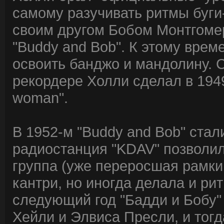
самому разучивать ритмы буги-
своим другом Бобом Монтгоме
"Buddy and Bob". К этому вре
освоить банджо и мандолину.
рекордере Холли сделал в 1949
woman".
В 1952-м "Buddy and Bob" стал
радиостанция "KDAV" позволил
группа (уже переросшая рамки
кантри, но иногда делала и р
следующий год "Бадди и Бобу"
Хейли и Элвиса Пресли, и тог