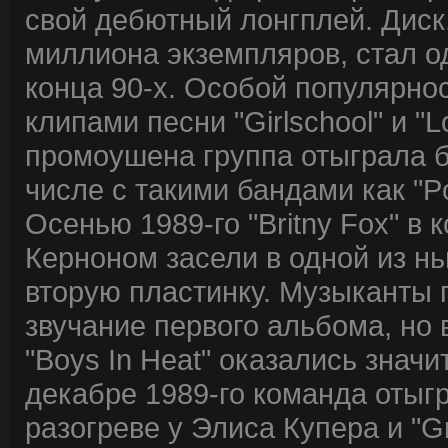
свой дебютный лонгплей. Дис
миллиона экземпляров, стал 
конца 90-х. Особой популярн
клипами песни "Girlschool" и "
промоушена группа отыграла б
числе с такими бандами как "Pois
Осенью 1989-го "Britny Fox" 
Керноном засели в одной из нь
вторую пластинку. Музыканты 
звучание первого альбома, но 
"Boys In Heat" оказались зна
декабре 1989-го команда отыг
разогреве у Элиса Купера и "Gr