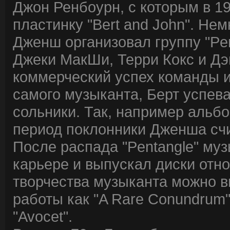
Джон Ренбоурн, с которым в 1
пластинку "Bert and John". Не
Дженш организовал группу "Pen
Джеки МакШи, Терри Кокс и Дэ
коммерческий успех команды 
самого музыканта, Берт успев
сольники. Так, например альбо
период поклонники Дженша счи
После распада "Pentangle" му
карьере и выпускал диски отно
творчества музыканта можно в
работы как "A Rare Conundrum
"Avocet".