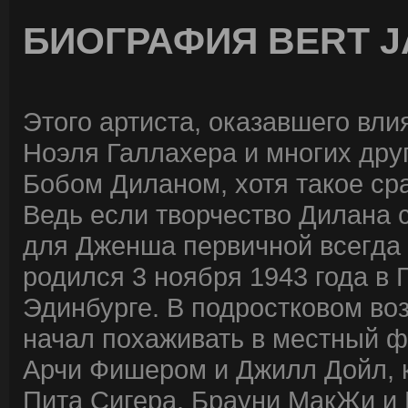
БИОГРАФИЯ BERT 
Этого артиста, оказавшего вл
Ноэля Галлахера и многих дру
Бобом Диланом, хотя такое ср
Ведь если творчество Дилана с
для Дженша первичной всегда
родился 3 ноября 1943 года в 
Эдинбурге. В подростковом воз
начал похаживать в местный ф
Арчи Фишером и Джилл Дойл, к
Пита Сигера, Брауни МакЖи и 