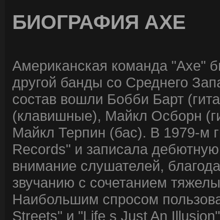
БИОГРАФИЯ AXE
Американская команда "Axe" б
другой банды со Среднего Зап
состав вошли Бобби Барт (гита
(клавишные), Майкл Осборн (г
Майкл Терпин (бас). В 1979-м 
Records" и записала дебютную
внимание слушателей, благод
звучанию с сочетанием тяжелы
Наибольшим спросом пользова
Streets" и "Life s Just An Illus