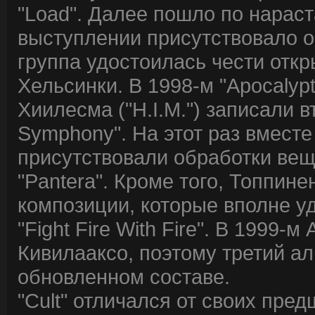
"Load". Далее пошло по нарас
выступлении присутствовало ок
группа удостоилась чести откр
Хельсинки. В 1998-м "Apocalyp
Хиилесма ("H.I.M.") записали в
Symphony". На этот раз вместе 
присутствовали обработки вещей
"Pantera". Кроме того, Топпин
композиции, которые вполне у
"Fight Fire With Fire". В 1999
Кивилааксо, поэтому третий ал
обновленном составе.
"Cult" отличался от своих пре