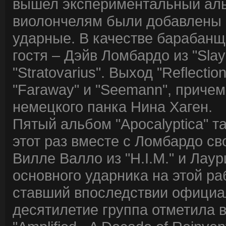
вышел экспериментальный альбо
виолончелям были добавлены п
ударные. В качестве барабан
гостя – Дэйв Ломбардо из "Sla
"Stratovarius". Выход "Reflect
"Faraway" и "Seemann", приче
немецкого панка Нина Хаген.
Пятый альбом "Apocalyptica" т
этот раз вместе с Ломбардо св
Вилле Валло из "H.I.M." и Лау
основного ударника на этой р
ставший впоследствии официа
десятилетие группа отметила 