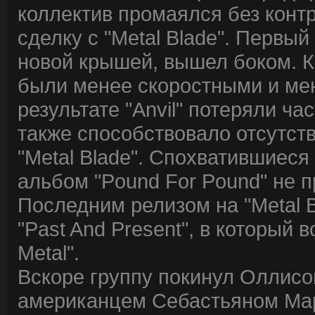
коллектив промаялся без конт
сделку с "Metal Blade". Первы
новой крышей, вышел боком. Ко
были менее скоростными и мен
результате "Anvil" потеряли ч
также способствовало отсутст
"Metal Blade". Спохватившиес
альбом "Pound For Pound" не 
Последним релизом на "Metal B
"Past And Present", в который 
Metal".
Вскоре группу покинул Оллисо
американцем Себастьяном Мар