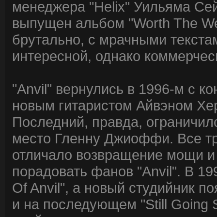
менеджера "Helix" Уильяма Се
выпущен альбом "Worth The We
брутально, с мрачными текста
интересной, однако коммерчес
"Anvil" вернулись в 1996-м с ко
новым гитаристом Айвэном Хе
Последний, правда, ограничил
место Гленну Джиоффи. Все тр
отличало возвращение мощи и т
порадовать фанов "Anvil". В 1
Of Anvil", а новый студийник по
и на последующем "Still Going 