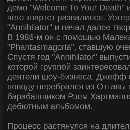
демо "Welcome To Your Death" 
чего квартет развалился. Уоте
"Annihilator" и начал далее тв
В 1986-м он с помощью Малека
"Phantasmagoria", ставшую оч
Спустя год "Annihilator" выпус
которой группой заинтересовал
деятели шоу-бизнеса. Джефф 
поводу перебрался из Оттавы 
барабанщиком Рэем Хартманном
дебютным альбомом.
Процесс растянулся на длител