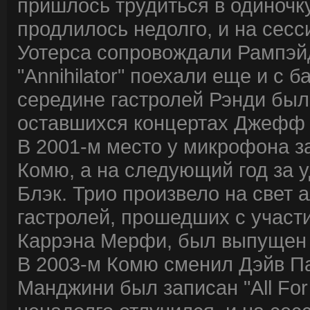
пришлось трудиться в одиночк
продлилось недолго, и на сессия
Уотерса сопровождали Рампэйд
"Annihilator" поехали еще и с 
середине гастролей Рэнди был 
оставшихся концертах Джефф 
В 2001-м место у микрофона за
Комю, а на следующий год за 
Блэк. Трио произвело на свет а
гастролей, прошедших с участи
Каррэна Мерфи, был выпущен ко
В 2003-м Комю сменил Дэйв Па
Манджини был записан "All For