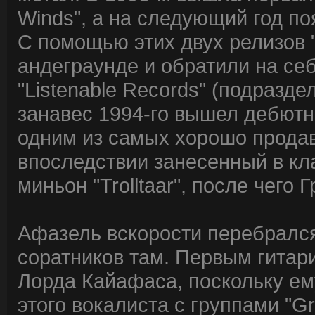
Winds", а на следующий год поя
С помощью этих двух релизов "
андеграунде и обратили на се
"Listenable Records" (подразде
занавес 1994-го вышел дебютны
одним из самых хорошо прода
впоследствии занесенный в кла
миньон "Trolltaar", после чего 
Афазель вскорости перебрался
соратников там. Первым гитар
Лорда Кайафаса, поскольку ем
этого вокалиста с группами "Gra