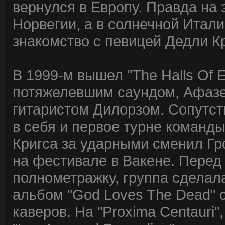
вернулся в Европу. Правда на 
Норвегии, а в солнечной Итали
знакомство с певицей Дедли К
В 1999-м вышел "The Halls Of E
потяжелевшим саундом, Афазел
гитаристом Дилорзом. Сопутс
в себя и первое турне команд
Кригса за ударными сменил Гро
на фестивале в Вакене. Перед
полнометражку, группа сделал
альбом "God Loves The Dead" 
каверов. На "Proxima Centauri